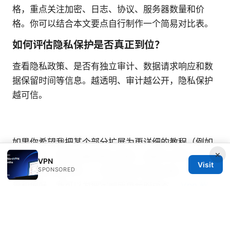
格，重点关注加密、日志、协议、服务器数量和价
格。你可以结合本文要点自行制作一个简易对比表。
如何评估隐私保护是否真正到位？
查看隐私政策、是否有独立审计、数据请求响应和数
据保留时间等信息。越透明、审计越公开，隐私保护
越可信。
如果你希望我把某个部分扩展为更详细的教程（例如
×
分步安装、特定设备的图文指南、或者针对某个国家/
VPN
Visit
SPONSORED
地区的合规性分析），告诉我你的目标设备、使用场
景和偏好，我可以为你定制成更长的版本。
Vpn 软
件：全面指南、最佳实践与实战评测
Sources: