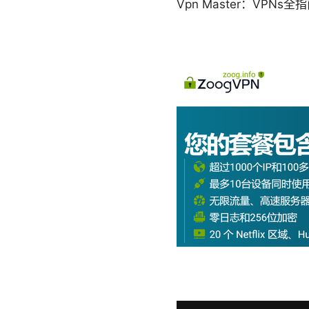
Vpn Master：VP