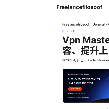
Freelancefilosoof
Freelancefilosoof
›
General
›
GENERAL
Vpn Ma
容、提升上
2026年4月6日
·
Nikolai Navarr