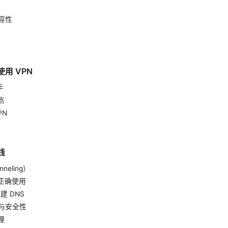
兼容性
用 VPN
手
点
PN
践
nneling）
h 的正确使用
建 DNS
性与安全性
理