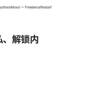
Authors
About — Freelancefilosoof
隐私、解锁内