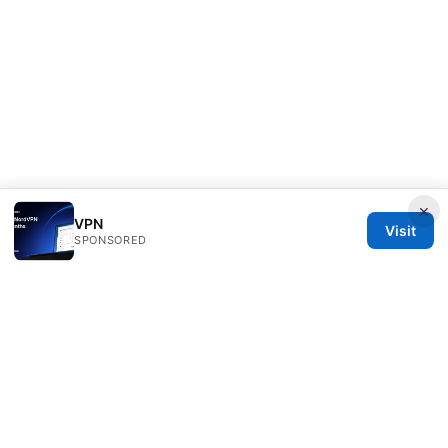
×
VPN
Visit
SPONSORED
Freelancefilosoof Media LLC
200 State Street
Boston, MA, 02110
US
hello@freelancefilosoof.com
+1-303-555-0116
About
Privacy Policy
Terms of Use