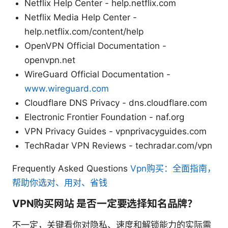
Netflix Help Center - help.netflix.com
Netflix Media Help Center -
help.netflix.com/content/help
OpenVPN Official Documentation -
openvpn.net
WireGuard Official Documentation -
www.wireguard.com
Cloudflare DNS Privacy - dns.cloudflare.com
Electronic Frontier Foundation - naf.org
VPN Privacy Guides - vpnprivacyguides.com
TechRadar VPN Reviews - techradar.com/vpn
Frequently Asked Questions
Vpn购买：全面指南，
帮助你选对、用对、省钱
VPN购买网站 是否一定要选择知名品牌？
不一定，关键看你对隐私、速度和解锁能力的实际需