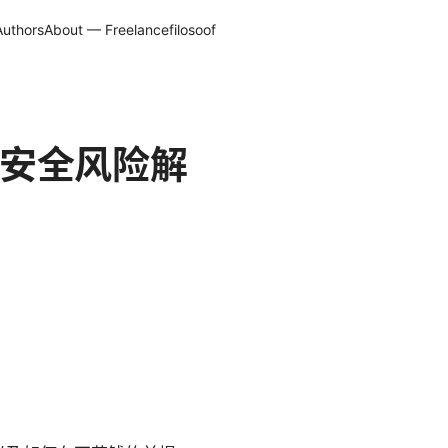
Authors
About — Freelancefilosoof
与安全风险解