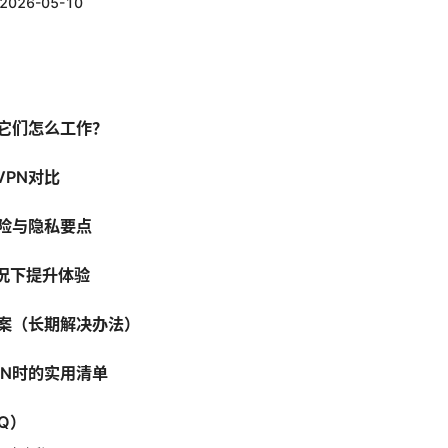
2026-05-10
？它们怎么工作？
VPN对比
风险与隐私要点
况下提升体验
方案（长期解决办法）
PN时的实用清单
Q）