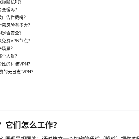
保障隐私吗？
会变慢吗？
被广告拦截吗？
泄露风险有多大？
N是否安全？
免费VPN节点？
些场景？
哪个人群？
比的付费VPN？
费的无日志”VPN？
N？它们怎么工作？
的核心原理是相同的：通过建立一个加密的通道（隧道）把你的