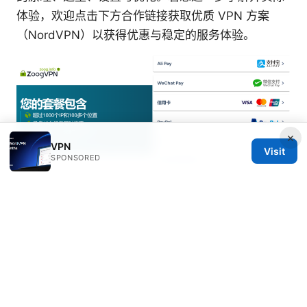
体验，欢迎点击下方合作链接获取优质 VPN 方案
（NordVPN）以获得优惠与稳定的服务体验。
×
VPN
Visit
SPONSORED
Sources:
2026年版：VPNはどこが良い？NordVPNを軸に徹
底比較・選び
中国境内翻墙会被判几年？2025 ⭐ 最新法律解析与
风险防控要点：VPN 使用合规指南