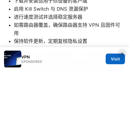
下载并安装适用于你设备的客户端
启用 Kill Switch 与 DNS 泄漏保护
进行速度测试并选择稳定服务器
如需路由器覆盖，确保路由器支持 VPN 且固件可
用
保持软件更新，定期复核隐私设置
×
附注：若你对本文中提到的某个 VPN 服务商感兴
VPN
Visit
趣，想要更深入的对比分析或针对你的特定场景给出
SPONSORED
推荐，我可以接受你的具体需求并据此提供详细评测
表与操作步骤。
为了更好地帮助你，我们在文中自然嵌入了一个
affiliate 链接，帮助你更便捷地获取高质量的 VPN 方
案：
NordVPN
，你可以在需要时点击了解更多信息与
优惠。
Sakuracat官网入口：全面指南与实用技巧，
提升在线观看与隐私保护