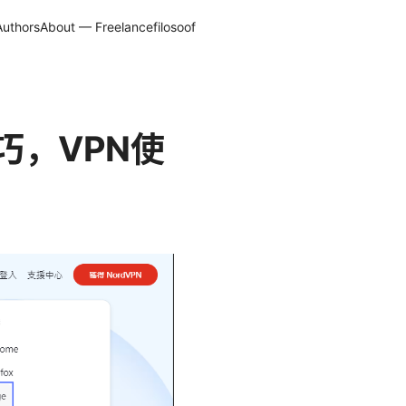
Authors
About — Freelancefilosoof
巧，VPN使