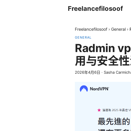
Freelancefilosoof
Freelancefilosoof
›
General
›
GENERAL
Radmin
用与安全性
2026年4月6日
·
Sasha Carmich