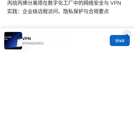
丙烷丙烯分离塔在数字化工厂中的网络安全与 VPN
实践：企业级远程访问、隐私保护与合规要点
×
Nikolai Navarrete
VPN
Visit
Nikolai writes about DNS-over-HTTPS and
SPONSORED
secure messaging.
© 2026 Freelancefilosoof
Freelancefilosoof Media LLC
200 State Street
Boston, MA, 02110
US
hello@freelancefilosoof.com