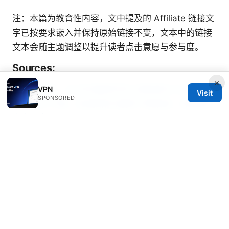
注：本篇为教育性内容，文中提及的 Affiliate 链接文
字已按要求嵌入并保持原始链接不变，文本中的链接
文本会随主题调整以提升读者点击意愿与参与度。
Sources:
×
翻墙后必看：2026年最新科学上网指南与工具推荐
VPN
Visit
SPONSORED
Openvpn下载：全面指南与最新下载渠道，含配置与
安全要点
Nordvpnの料金更新をスムーズに行うための完全ガ
イド: 最新プラン比較と更新手順
免费v2ray节点订阅地址：2025年最新最全获取指
南，VPN节点获取、风险评估与自建方案全解
Pioneer vpn下载：完整指南、使用技巧与安全要点