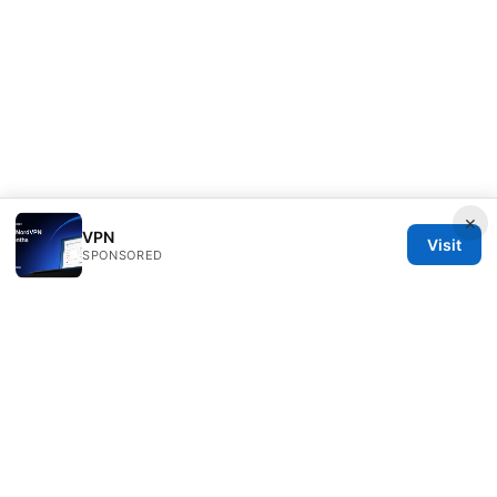
×
VPN
Visit
SPONSORED
Freelancefilosoof Media LLC
200 State Street
Boston, MA, 02110
US
hello@freelancefilosoof.com
+1-303-555-0116
About
Privacy Policy
Terms of Use