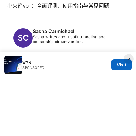
小火箭vpn：全面评测、使用指南与常见问题
Sasha Carmichael
Sasha writes about split tunneling and
censorship circumvention.
×
VPN
Visit
SPONSORED
© 2026 Freelancefilosoof
Freelancefilosoof Media LLC
200 State Street
Boston, MA, 02110
US
hello@freelancefilosoof.com
+1-303-555-0116