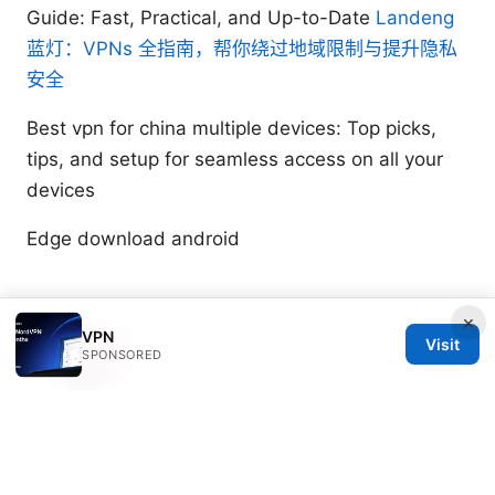
Guide: Fast, Practical, and Up-to-Date
Landeng
蓝灯：VPNs 全指南，帮你绕过地域限制与提升隐私
安全
Best vpn for china multiple devices: Top picks,
tips, and setup for seamless access on all your
devices
Edge download android
×
Marcello Hjorth
VPN
Visit
Marcello writes about ad-blocking and secure
SPONSORED
messaging.