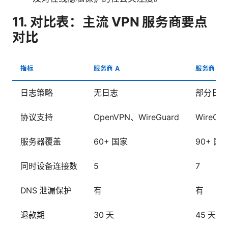
11. 对比表：主流 VPN 服务商要点
对比
指标
服务商 A
服务商 B
日志策略
无日志
部分日志
协议支持
OpenVPN、WireGuard
WireGu
服务器覆盖
60+ 国家
90+ 国
同时设备连接数
5
7
DNS 泄漏保护
有
有
退款期
30 天
45 天