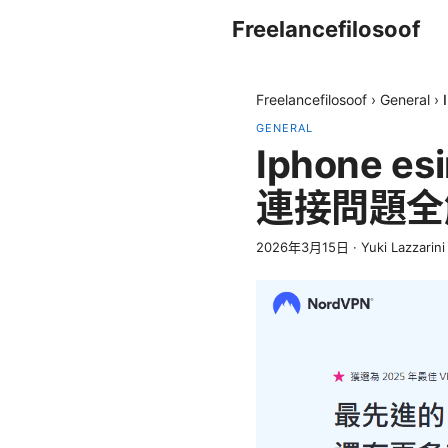
Freelancefilosoof
Freelancefilosoof
›
General
›
GENERAL
Iphone 
連接問題全
2026年3月15日
·
Yuki Lazzarini