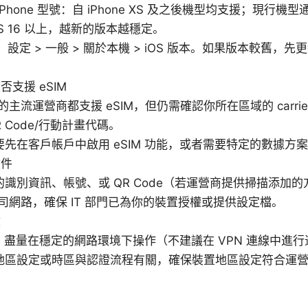
的 iPhone 型號：自 iPhone XS 及之後機型均支援；現行機
OS 16 以上，越新的版本越穩定。
本：設定 > 一般 > 關於本機 > iOS 版本。如果版本較舊
支援 eSIM
主流運營商都支援 eSIM，但仍需確認你所在區域的 carrier
 Code/行動計畫代碼。
先在客戶帳戶中啟用 eSIM 功能，或者需要特定的數據方
文件
識別資訊、帳號、或 QR Code（若運營商提供掃描添加的
司網路，確保 IT 部門已為你的裝置授權或提供設定檔。
數
 時，盡量在穩定的網路環境下操作（不建議在 VPN 連線中進
地區設定或時區與認證流程有關，確保裝置地區設定符合運