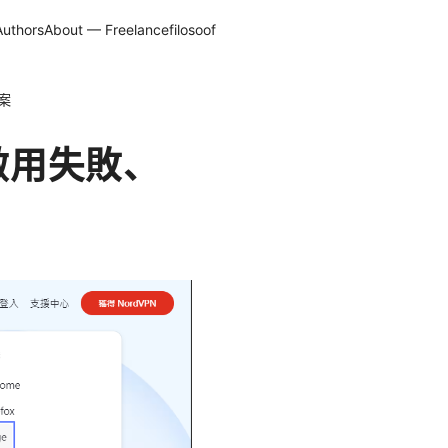
Authors
About — Freelancefilosoof
方案
m 啟用失敗、