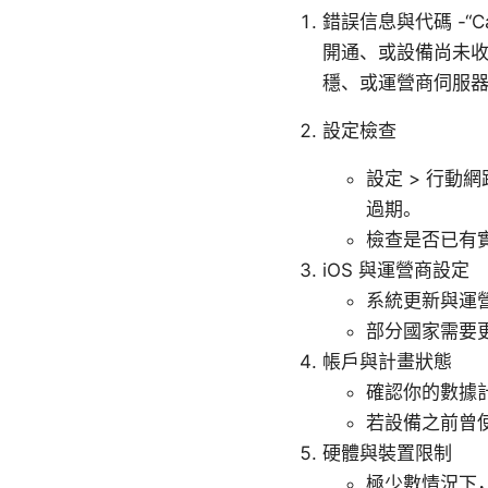
錯誤信息與代碼 -“Cann
開通、或設備尚未收到啟用信號
穩、或運營商伺服
設定檢查
設定 > 行動網
過期。
檢查是否已有實
iOS 與運營商設定
系統更新與運營
部分國家需要更新
帳戶與計畫狀態
確認你的數據計
若設備之前曾使
硬體與裝置限制
極少數情況下，