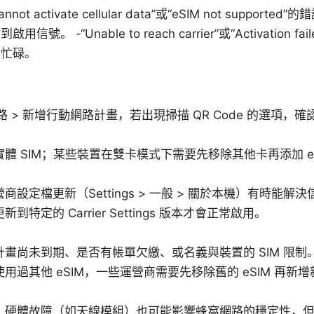
ot activate cellular data”或“eSIM not suppo
。 -“Unable to reach carrier”或“Activation 
器忙碌。
路 > 新增行動網路計畫，若出現掃描 QR Code 的選項，確認
體 SIM；某些裝置在雙卡模式下需要先移除其他卡再添加 e
商設定檔更新（Settings > 一般 > 關於本機）有時能解
到特定的 Carrier Settings 版本才會正常啟用。
畫尚未到期、是否有帳單欠繳、或名義與裝置的 SIM 限制
用過其他 eSIM，一些運營商需要先移除舊的 eSIM 再新
硬體故障（如天線模組）也可能影響蜂窩網路的穩定性，但通常