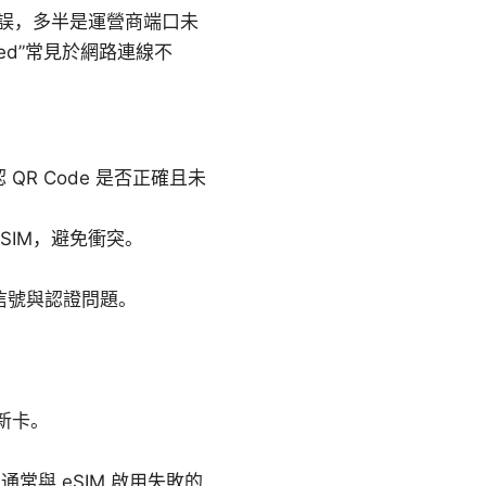
rted”的錯誤，多半是運營商端口未
failed”常見於網路連線不
 QR Code 是否正確且未
SIM，避免衝突。
決信號與認證問題。
。
增新卡。
與 eSIM 啟用失敗的