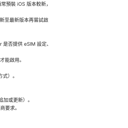
型通常預裝 iOS 版本較新，
，先更新至最新版本再嘗試啟
 是否提供 eSIM 設定、
案才能啟用。
方式）。
行追加或更新）。
營商要求。