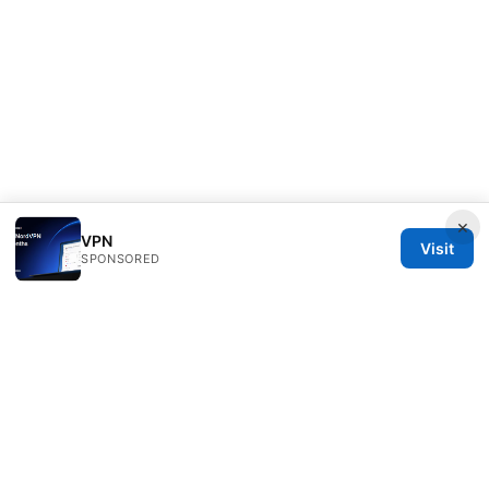
×
VPN
Visit
SPONSORED
Freelancefilosoof Media LLC
200 State Street
Boston, MA, 02110
US
hello@freelancefilosoof.com
+1-303-555-0116
About
Privacy Policy
Terms of Use