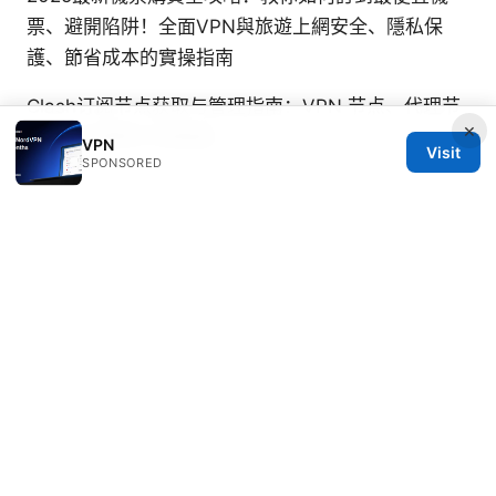
票、避開陷阱！全面VPN與旅遊上網安全、隱私保
護、節省成本的實操指南
Clash订阅节点获取与管理指南：VPN 节点、代理节
×
点、自动更新订阅链接
VPN
Visit
SPONSORED
Nikolai Navarrete
Nikolai writes about DNS-over-HTTPS and
secure messaging.
© 2026 Freelancefilosoof
Freelancefilosoof Media LLC