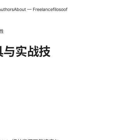
Authors
About — Freelancefilosoof
性
具与实战技