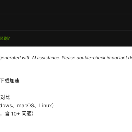
e generated with AI assistance. Please double-check important de
b 下载加速
理
务对比
ows、macOS、Linux）
含 10+ 问题）