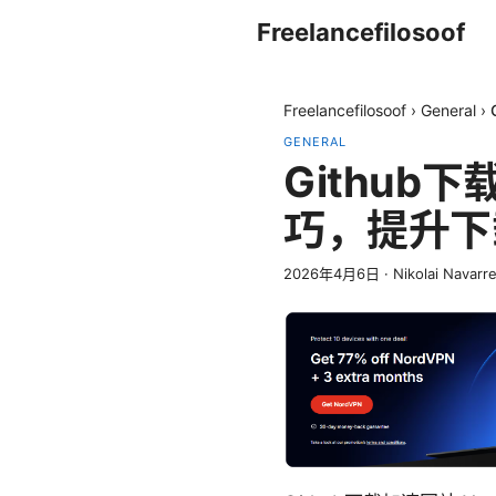
Freelancefilosoof
Freelancefilosoof
›
General
›
GENERAL
Githu
巧，提升下
2026年4月6日
·
Nikolai Navarr