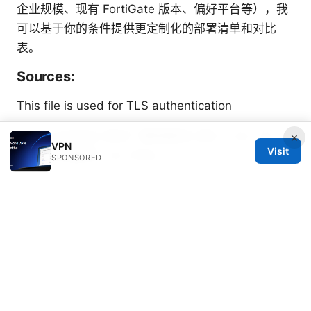
企业规模、现有 FortiGate 版本、偏好平台等），我
可以基于你的条件提供更定制化的部署清单和对比
表。
Sources:
This file is used for TLS authentication
Pia vpnは本当に安全？徹底解説と使いこなしガイド
×
VPN
Visit
【2026年最新】 for VPNs
SPONSORED
Nordvpnでlineニュースが見れない？その原因と解
決策を徹底解説：LINEニュース視聴トラブルの原因
と回避術
公司申请vpn的完整指南：企业级VPN选型、部署、
成本与合规要点
Go fly vpn：全 方位 VPN 使用指南
与实操技巧，提升隐私与上网自由