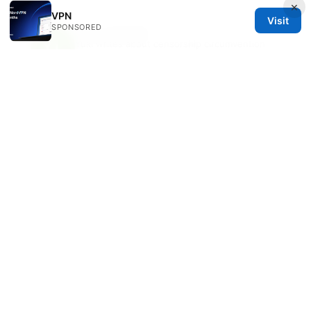
×
VPN
Visit
SPONSORED
Yuki Lazzarini
Yuki writes about censorship circumvention
and mobile privacy.
© 2026 Freelancefilosoof
Freelancefilosoof Media LLC
200 State Street
Boston, MA, 02110
US
hello@freelancefilosoof.com
+1-303-555-0116
About
Privacy Policy
Terms of Use