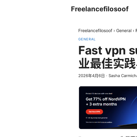
Freelancefilosoof
Freelancefilosoof
›
General
›
GENERAL
Fast vp
业最佳实践
2026年4月6日
·
Sasha Carmich