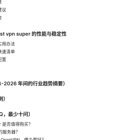
景
建议
舍
t vpn super 的性能与稳定性
实用办法
快速清单
配置
4-2026 年间的行业趋势摘要）
例）
AQ，最少十问）
super 是否值得购买？
适的服务器？
d 与 OpenVPN，哪个更好？