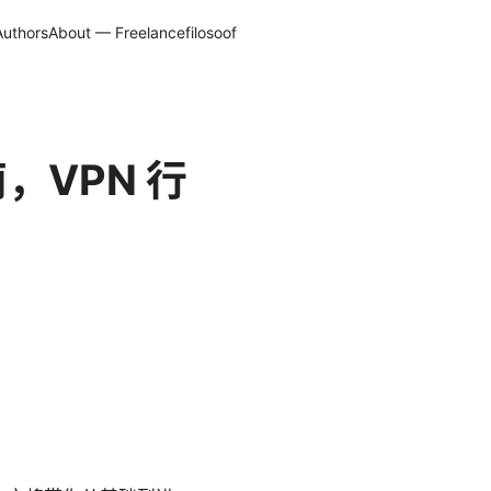
Authors
About — Freelancefilosoof
南，VPN 行