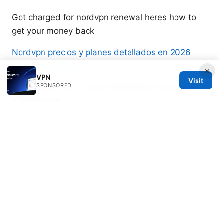
Got charged for nordvpn renewal heres how to
get your money back
Nordvpn precios y planes detallados en 2026
cual te conviene
×
VPN
Visit
SPONSORED
Vpn chrome free：2025 年最佳免费 chrome vpn
扩展终极指南
Beatrix Yelland
Beatrix writes about censorship circumvention
and tracker analysis.