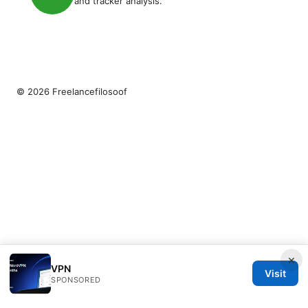
and tracker analysis.
© 2026 Freelancefilosoof
×
VPN
Visit
SPONSORED