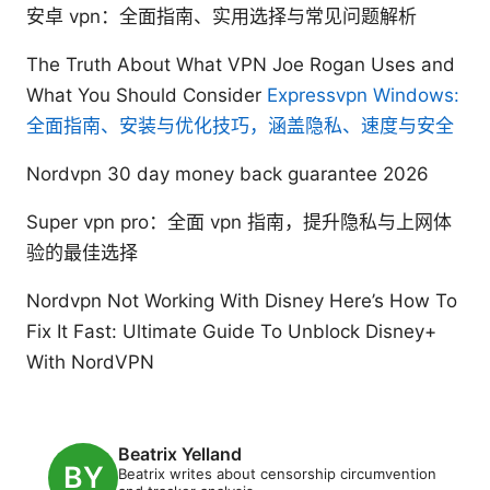
安卓 vpn：全面指南、实用选择与常见问题解析
The Truth About What VPN Joe Rogan Uses and
What You Should Consider
Expressvpn Windows:
全面指南、安装与优化技巧，涵盖隐私、速度与安全
Nordvpn 30 day money back guarantee 2026
Super vpn pro：全面 vpn 指南，提升隐私与上网体
验的最佳选择
Nordvpn Not Working With Disney Here’s How To
Fix It Fast: Ultimate Guide To Unblock Disney+
With NordVPN
Beatrix Yelland
Beatrix writes about censorship circumvention