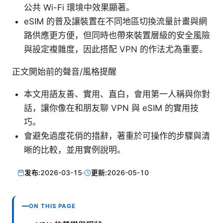
公共 Wi-Fi 環境中效果顯著。
eSIM 的普及讓裝置在不同地區切換流量計畫與網
路供應更方便，但同時也帶來裝置層級的安全風險
與設定複雜度，因此搭配 VPN 的作法尤為重要。
正文開始前的聲音/風格提醒
本文用語友善、實用、直白，會用第一人稱與你對
話，讓你像在和朋友聊 VPN 與 eSIM 的實用技
巧。
會避免過度花俏的措辭，著重於可操作的步驟與清
晰的比較，並用實例說明。
发布:
2026-03-15
·
更新:
2026-05-10
ON THIS PAGE