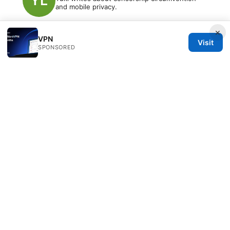
and mobile privacy.
×
VPN
Visit
SPONSORED
© 2026 Freelancefilosoof
Freelancefilosoof Media LLC
200 State Street
Boston, MA, 02110
US
hello@freelancefilosoof.com
+1-303-555-0116
About
Privacy Policy
Terms of Use