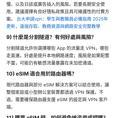
慢、以及日誌或廣告插入的風險。若要長期安全使
用，建議選擇有良好隱私政策且具可維護性的付費方
案。
台大申請vpn：學生與教職員必備指南 2025年
更新，遠端存取、教務資源與網路安全完整教學
9) 什麼是分割隧道？有何好處與風險？
分割隧道允許你選擇哪些 App 的流量走 VPN，哪些
走直連。好處是提升本地網路速度；風險是如果配置
不當，可能仍有敏感流量暴露在未加密通道。
10) eSIM 適合用於路由器嗎？
現代路由器與部分 eSIM 解決方案可以結合使用，讓
整個家庭或小型辦公室裝置都透過 VPN 保護。不
過，需要確保路由器支援 eSIM 的設定與 VPN 客戶
端。
11) 購買 eSIM 時，如何避免被盗用或錯購？