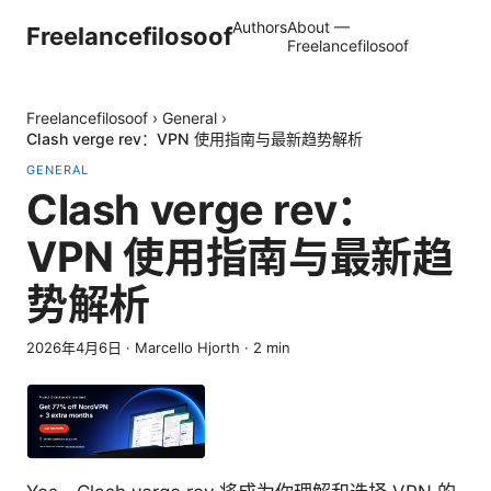
Authors
About —
Freelancefilosoof
Freelancefilosoof
Freelancefilosoof
›
General
›
Clash verge rev：VPN 使用指南与最新趋势解析
GENERAL
Clash verge rev：
VPN 使用指南与最新趋
势解析
2026年4月6日
·
Marcello Hjorth
·
2
min