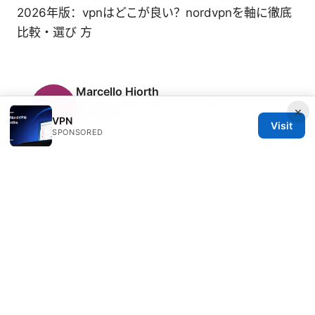
2026年版：vpnはどこが良い？nordvpnを軸に徹底
比較・選び 方
Marcello Hjorth
Marcello writes about ad-blocking and secure
×
messaging.
VPN
Visit
SPONSORED
© 2026 Freelancefilosoof
Freelancefilosoof Media LLC
200 State Street
Boston, MA, 02110
US
hello@freelancefilosoof.com