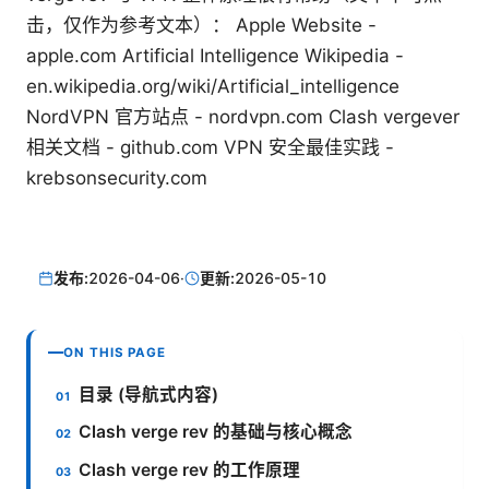
击，仅作为参考文本）： Apple Website -
apple.com Artificial Intelligence Wikipedia -
en.wikipedia.org/wiki/Artificial_intelligence
NordVPN 官方站点 - nordvpn.com Clash vergever
相关文档 - github.com VPN 安全最佳实践 -
krebsonsecurity.com
发布:
2026-04-06
·
更新:
2026-05-10
ON THIS PAGE
目录 (导航式内容)
Clash verge rev 的基础与核心概念
Clash verge rev 的工作原理