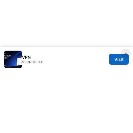
×
VPN
Visit
SPONSORED
Freelancefilosoof Media LLC
200 State Street
Boston, MA, 02110
US
hello@freelancefilosoof.com
+1-303-555-0116
About
Privacy Policy
Terms of Use