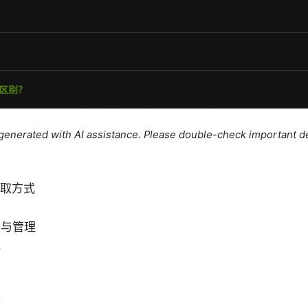
e generated with AI assistance. Please double-check important de
获取方式
骤
源与管理
化
项