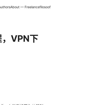
Authors
About — Freelancefilosoof
教程，VPN下