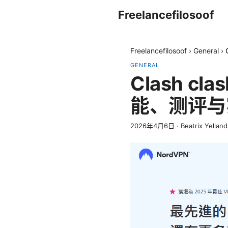
Freelancefilosoof
Freelancefilosoof
›
General
›
GENERAL
Clash c
能、测评与
2026年4月6日
·
Beatrix Yelland