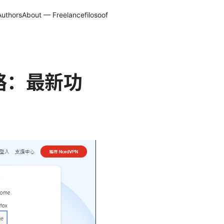
Authors
About — Freelancefilosoof
全攻略：最新功