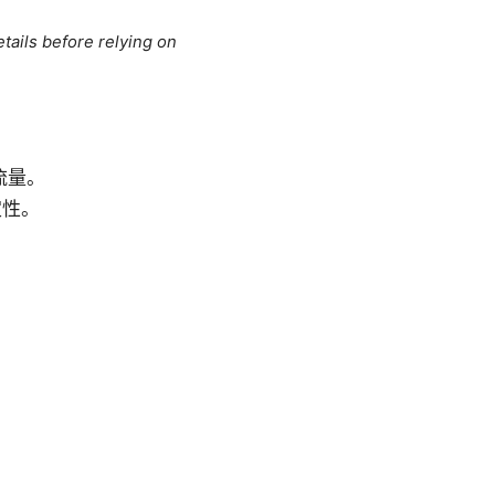
tails before relying on
流量。
定性。