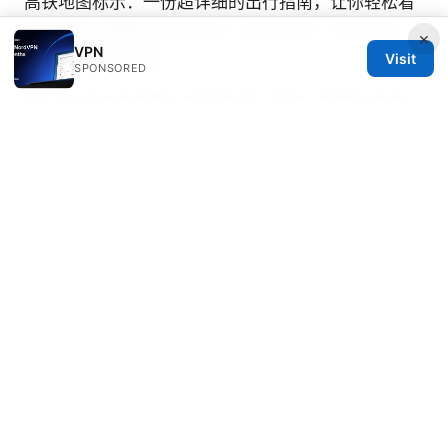
高铁地图标示：一份超详细的出行指南，让你轻松看
懂中国高铁网络与全球对比、路线规划、车站导航、
×
VPN
时刻表与票务攻略
Visit
SPONSORED
Wevpn 全方位指南：如何选择、安装、配置与优化
Wevpn VPN 服务在中国及全球使用
2025年最全
v2ray翻墙工具推荐与使用指南：告别网络限制、
V2Ray、Shadowsocks、Trojan、WireGuard 使用
技巧与注意事项
国内如何翻墙上toutube 的完整实用指南：VPN、隐
私与速度优化
Sasha Carmichael
Sasha writes about split tunneling and
censorship circumvention.