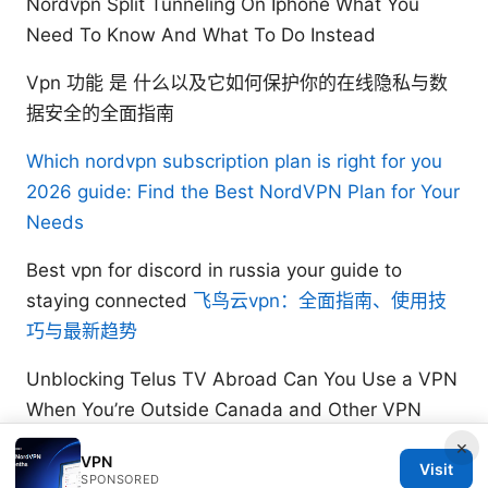
Nordvpn Split Tunneling On Iphone What You
Need To Know And What To Do Instead
Vpn 功能 是 什么以及它如何保护你的在线隐私与数
据安全的全面指南
Which nordvpn subscription plan is right for you
2026 guide: Find the Best NordVPN Plan for Your
Needs
Best vpn for discord in russia your guide to
staying connected
飞鸟云vpn：全面指南、使用技
巧与最新趋势
Unblocking Telus TV Abroad Can You Use a VPN
When You’re Outside Canada and Other VPN
Tips
×
VPN
Visit
SPONSORED