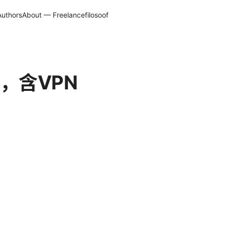
Authors
About — Freelancefilosoof
，含VPN