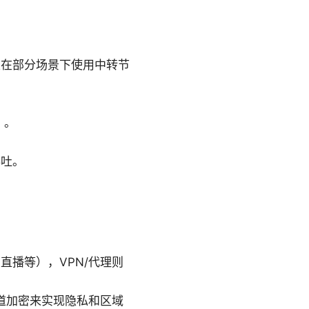
及在部分场景下使用中转节
）。
吞吐。
播等），VPN/代理则
道加密来实现隐私和区域