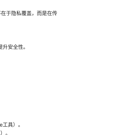
不在于隐私覆盖，而是在传
。
提升安全性。
te工具）。
况）。