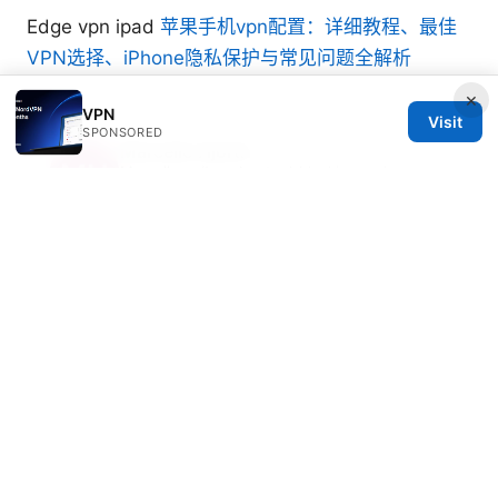
Edge vpn ipad
苹果手机vpn配置：详细教程、最佳
VPN选择、iPhone隐私保护与常见问题全解析
×
VPN
Visit
SPONSORED
Marcello Hjorth
Marcello writes about ad-blocking and secure
messaging.
© 2026 Freelancefilosoof
Freelancefilosoof Media LLC
200 State Street
Boston, MA, 02110
US