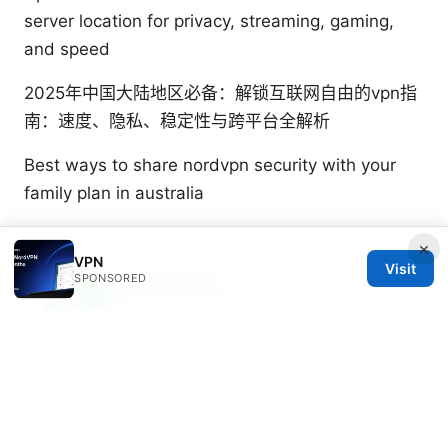
server location for privacy, streaming, gaming,
and speed
2025年中国大陆地区必备：解锁互联网自由的vpn指
南：速度、隐私、稳定性与跨平台全解析
Best ways to share nordvpn security with your
family plan in australia
×
VPN
Visit
Beatrix Yelland
SPONSORED
Beatrix writes about censorship circumvention
and tracker analysis.
© 2026 Freelancefilosoof