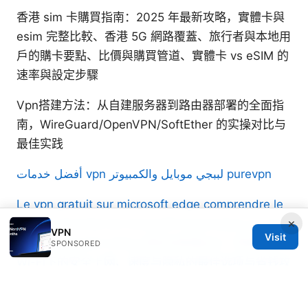
香港 sim 卡購買指南：2025 年最新攻略，實體卡與
esim 完整比較、香港 5G 網路覆蓋、旅行者與本地用
戶的購卡要點、比價與購買管道、實體卡 vs eSIM 的
速率與設定步驟
Vpn搭建方法：从自建服务器到路由器部署的全面指
南，WireGuard/OpenVPN/SoftEther 的实操对比与
最佳实践
أفضل خدمات vpn لببجي موبايل والكمبيوتر purevpn
Le vpn gratuit sur microsoft edge comprendre le
×
reseau securise de microsoft et pourquoi un vrai
VPN
Visit
vpn est souvent mieux
性价比机场vpn：机场公共
SPONSORED
Wi-Fi下的安全上网、速度与隐私的最佳选项与省钱攻
略