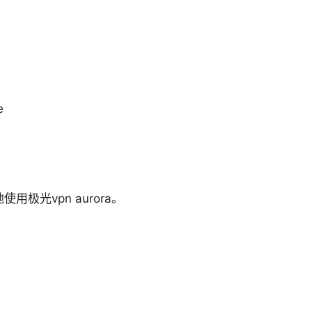
e
光vpn aurora。