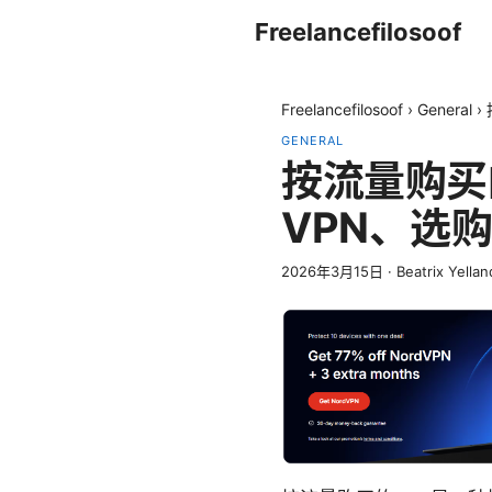
Freelancefilosoof
Freelancefilosoof
›
General
›
GENERAL
按流量购买
VPN、选
2026年3月15日
·
Beatrix Yellan