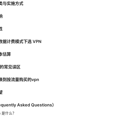
类与实施方式
响
性
据计费模式下选 VPN
本估算
 的常见误区
换到按流量购买的vpn
望
ently Asked Questions）
n 是什么？