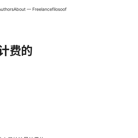
Authors
About — Freelancefilosoof
计费的