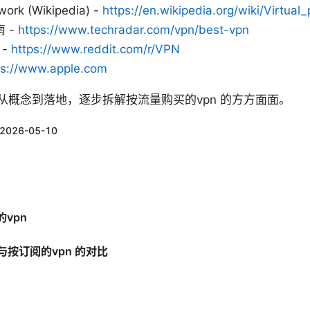
twork (Wikipedia) -
https://en.wikipedia.org/wiki/Virtual
 -
https://www.techradar.com/vpn/best-vpn
 -
https://www.reddit.com/r/VPN
ps://www.apple.com
从概念到落地，逐步拆解按流量购买的vpn 的方方面面。
2026-05-10
vpn
与按订阅的vpn 的对比