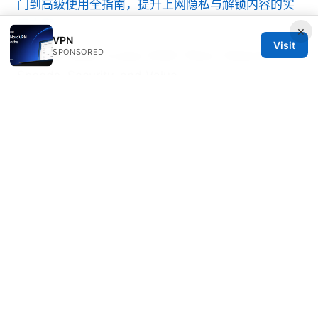
门到高级使用全指南，提升上网隐私与解锁内容的实
用方案
×
VPN
Visit
SPONSORED
Nordvpn basic vs plus 2026: Plans, Features,
Speeds, Security, and Value
Beatrix Yelland
Beatrix writes about censorship circumvention
and tracker analysis.
© 2026 Freelancefilosoof
Freelancefilosoof Media LLC
200 State Street