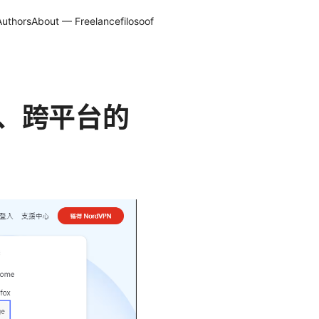
Authors
About — Freelancefilosoof
志、跨平台的