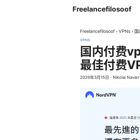
Freelancefilosoof
Freelancefilosoof
›
VPNs
›
国
VPNS
国内付费v
最佳付费V
2026年3月15日
·
Nikolai Navar