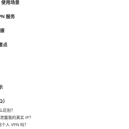
N 使用场景
N 服务
步骤
要点
示
Q）
什么区别？
会泄露我的真实 IP？
个人 VPN 吗？