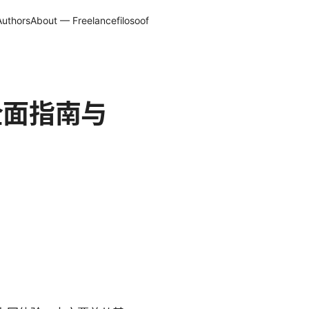
Authors
About — Freelancefilosoof
全面指南与