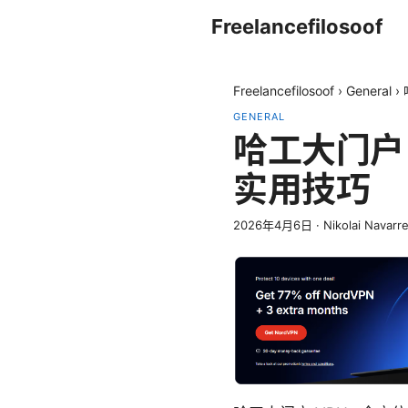
Freelancefilosoof
Freelancefilosoof
›
General
›
GENERAL
哈工大门户
实用技巧
2026年4月6日
·
Nikolai Navarr