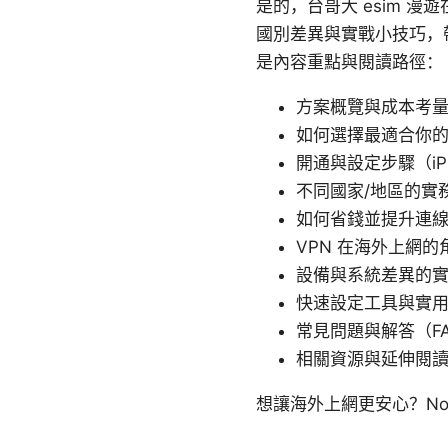
是的，台哥大 esim 
國別差異與實戰小技巧，
是內容重點與閱讀路徑：
方案概覽與成本考
如何選擇最適合你
開通與設定步驟（iPho
不同國家/地區的實
如何省錢並提升連
VPN 在海外上網
設備與系統差異的
快速設定工具與實
常見問題與解答（F
相關資源與延伸閱
想讓海外上網更安心？No