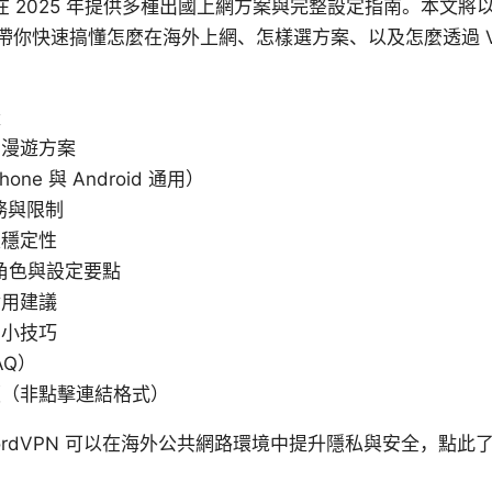
漫遊在 2025 年提供多種出國上網方案與完整設定指南。本文
帶你快速搞懂怎麼在海外上網、怎樣選方案、以及怎麼透過 V
量
的漫遊方案
ne 與 Android 通用）
務與限制
線穩定性
的角色與設定要點
實用建議
用小技巧
AQ）
讀（非點擊連結格式）
rdVPN 可以在海外公共網路環境中提升隱私與安全，點此