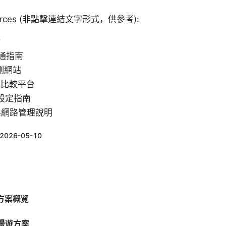
esources (非點擊連結文字形式，供參考):
站
開通指南
測網站
費比較平台
與設定指南
定與網路管理說明
2026-05-10
遊方案概覽
漫遊方案