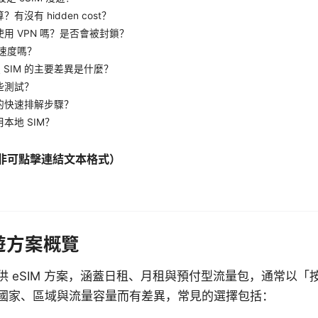
沒有 hidden cost？
用 VPN 嗎？是否會被封鎖？
網速度嗎？
體 SIM 的主要差異是什麼？
些測試？
的快速排解步驟？
本地 SIM？
非可點擊連結文本格式）
漫遊方案概覽
 eSIM 方案，涵蓋日租、月租與預付型流量包，通常以「
國家、區域與流量容量而有差異，常見的選擇包括：