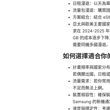
日租漫遊：以天為
流量包漫遊：購買
方案組合：結合 eSI
亞太與歐美主要國家
求在 2024-2
GB 的成本逐步下
需要同機多國漫遊
如何選擇適合你
計畫頻率與國家分
若偶爾出國，日租
流量需求：若你常用
不足而無法上網。
裝置相容性：確保裝置支
Samsung 的新
速度與穩定性：考慮