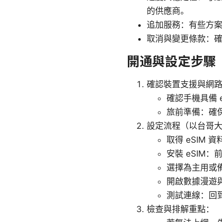
的供應商。
追加服務：有些方案
取消與變更條款：
開通與設定步驟（iP
確認裝置支援與網
確認手機具備 
旅前準備：確
設定流程（以台哥
取得 eSIM 
安裝 eSIM：
選擇為主用或備
開啟數據漫遊與
測試連線：回到
檢查與排解重點：