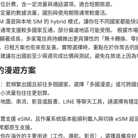
單位計費，含一定流量與通話選項，適合短期旅遊。
固定量的數據流量，國別與使用期限通常較靈活。
M 漫遊與本地 SIM 的 hybrid 模式，讓你在不同國家都能
通常支援較多國家互通，部分偏遠地區可能受限。 根據市場趨勢
025 年顯著成長，多家電信商持續推出更具彈性的「無卡轉換、
降，日租方案也愈來愈友善。實際選擇時，重點在於你常去的
。建議在出國前至少兩週完成比價與測試，避免在旅途上因為
的漫遊方案
布：若頻繁出國且前往多個國家，選擇「多國漫遊」或可跨國
或小流量包往往更划算。
地圖、串流、影音或臉書、LINE 等聊天工具，請選擇有穩
援 eSIM，且作業系統版本能順利載入與切換 eSIM 設定。iP
機通常都原生支援。
你在海外的主要用途（工作、導航、影音），選擇具備良好 4