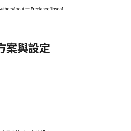
Authors
About — Freelancefilosoof
網方案與設定