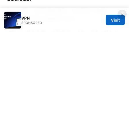
Esim启用：手把手教你激活，告别实体卡烦恼！
×
VPN
2025 最新指南 全面解析与对比
Visit
SPONSORED
蜗牛vpn 使用指南：完整评测、功能、隐私与性价比
分析
Nordvpn Ikev2 on Windows 11 Your Ultimate
Setup Guide: Quick Start, Tips, and
Troubleshooting
科学上网推荐：全面指南、最新工
具与实用技巧
Iphone vpn オフにするとどうなる？メリット・デメ
リットとiPhoneのVPN機能活用ガイド
机场梯子：如何在全球范围内安全、快速地访问受限
内容与服务