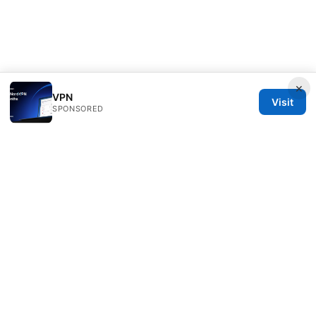
×
VPN
Visit
SPONSORED
Freelancefilosoof Media LLC
200 State Street
Boston, MA, 02110
US
hello@freelancefilosoof.com
+1-303-555-0116
About
Privacy Policy
Terms of Use