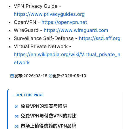
VPN Privacy Guide -
https://www.privacyguides.org
OpenVPN -
https://openvpn.net
WireGuard -
https://www.wireguard.com
Surveillance Self-Defense -
https://ssd.eff.org
Virtual Private Network -
https://en.wikipedia.org/wiki/Virtual_private_n
etwork
发布:
2026-03-15
·
更新:
2026-05-10
ON THIS PAGE
免费VPN的现实与陷阱
免费VPN与付费VPN的对比
市场上值得信赖的VPN品牌