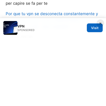
per capire se fa per te
Por que tu vpn se desconecta constantemente y
como solucionarlo rapido
免费且好用的vpn全方位
×
VPN
指南：选择、设置、隐私与速度解析
Visit
SPONSORED
全球vpn排行榜
Marcello Hjorth
Marcello writes about ad-blocking and secure
messaging.
© 2026 Freelancefilosoof