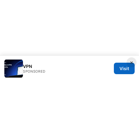
×
VPN
Visit
SPONSORED
Freelancefilosoof Media LLC
200 State Street
Boston, MA, 02110
US
hello@freelancefilosoof.com
+1-303-555-0116
About
Privacy Policy
Terms of Use