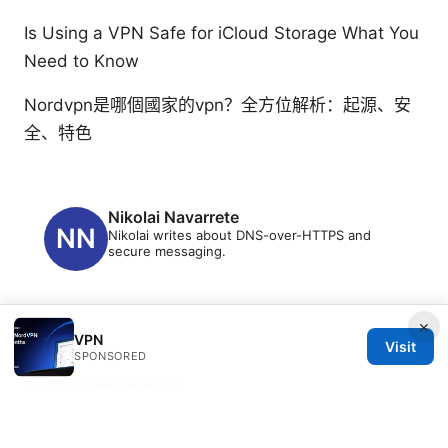
Is Using a VPN Safe for iCloud Storage What You
Need to Know
Nordvpn是哪個國家的vpn？全方位解析：起源、安
全、特色
Nikolai Navarrete
Nikolai writes about DNS-over-HTTPS and
secure messaging.
×
VPN
Visit
SPONSORED
© 2026 Freelancefilosoof