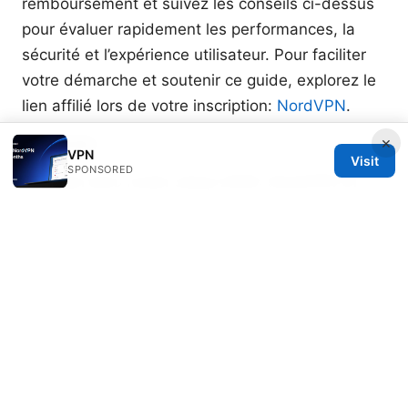
remboursement et suivez les conseils ci-dessus
pour évaluer rapidement les performances, la
sécurité et l’expérience utilisateur. Pour faciliter
votre démarche et soutenir ce guide, explorez le
lien affilié lors de votre inscription:
NordVPN
.
Sources:
×
VPN
Visit
SPONSORED
Nordvpn eero router setup 2026: NordVPN On
Eero Router, VPN Home Network Guide, and
Easy Step-by-Step Tips
三角路由在 VPN 中的应用与完整指南：提升隐私、
数据保护与多跳路由实现方法
Setup vpn edgerouter: comprehensive guide to
configuring VPN on EdgeRouter for IPsec,
OpenVPN, and WireGuard