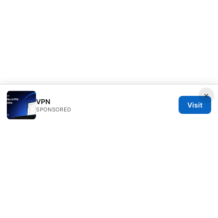
×
VPN
Visit
SPONSORED
Freelancefilosoof Media LLC
200 State Street
Boston, MA, 02110
US
hello@freelancefilosoof.com
+1-303-555-0116
About
Privacy Policy
Terms of Use