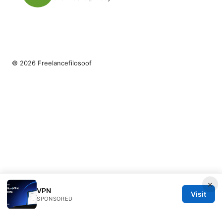
© 2026 Freelancefilosoof
×
VPN
Visit
SPONSORED