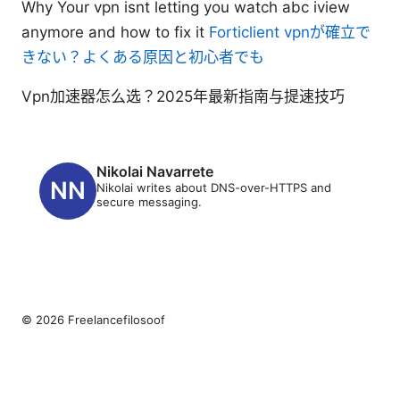
Why Your vpn isnt letting you watch abc iview
anymore and how to fix it
Forticlient vpnが確立で
きない？よくある原因と初心者でも
Vpn加速器怎么选？2025年最新指南与提速技巧
Nikolai Navarrete
Nikolai writes about DNS-over-HTTPS and
secure messaging.
© 2026 Freelancefilosoof