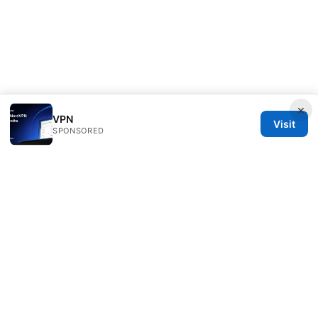
×
VPN
Visit
SPONSORED
Freelancefilosoof Media LLC
200 State Street
Boston, MA, 02110
US
hello@freelancefilosoof.com
+1-303-555-0116
About
Privacy Policy
Terms of Use