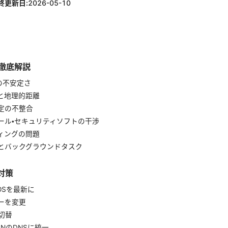
終更新日:
2026-05-10
を徹底解説
クの不安定さ
荷と地理的距離
設定の不整合
ォール・セキュリティソフトの干渉
ティングの問題
合とバックグラウンドタスク
対策
とOSを最新に
バーを変更
を切替
VPNのDNSに統一