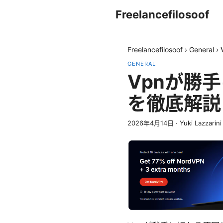
Freelancefilosoof
Freelancefilosoof
›
General
›
GENERAL
Vpnが勝
を徹底解説 
2026年4月14日
·
Yuki Lazzarini