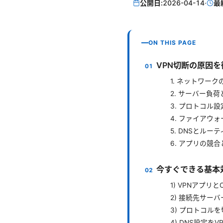
公開日:
2026-04-14
·
最
ON THIS PAGE
VPN切断の原因
1. ネットワー
2. サーバー負
3. プロトコル
4. ファイアウ
5. DNSとルー
6. アプリの競
今すぐできる基本
1) VPNアプリ
2) 接続先サー
3) プロトコル
4) DNS設定を