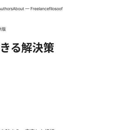
Authors
About — Freelancefilosoof
新版
できる解決策