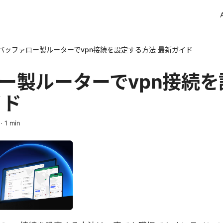
バッファロー製ルーターでvpn接続を設定する方法 最新ガイド
ー製ルーターでvpn接続
イド
·
1
min