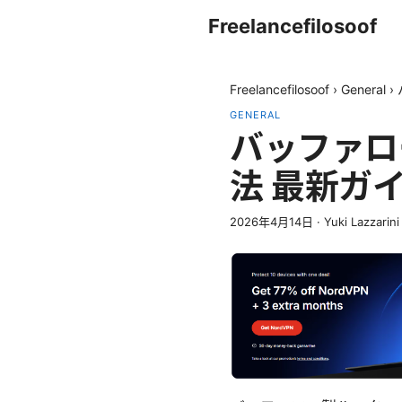
Freelancefilosoof
Freelancefilosoof
›
General
›
GENERAL
バッファロ
法 最新ガ
2026年4月14日
·
Yuki Lazzarini