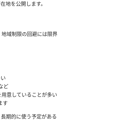
所在地を公開します。
、地域制限の回避には限界
多い
続など
を用意していることが多い
ます
。長期的に使う予定がある