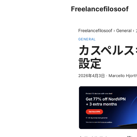
Freelancefilosoof
Freelancefilosoof
›
General
›
GENERAL
カスペルス
設定
2026年4月3日
·
Marcello Hjort