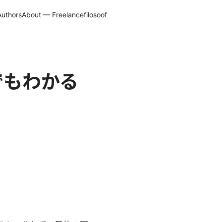
Authors
About — Freelancefilosoof
でもわかる