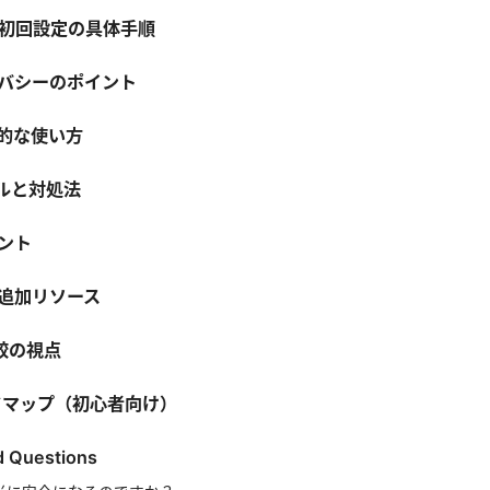
と初回設定の具体手順
イバシーのポイント
用的な使い方
ブルと対処法
ヒント
と追加リソース
比較の視点
ードマップ（初心者向け）
d Questions