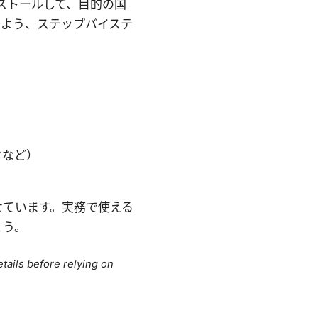
ンストールして、目的の国
るよう、ステップバイステ
クなど）
せています。実務で使える
ょう。
tails before relying on